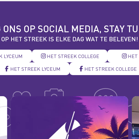
 ONS OP SOCIAL MEDIA, STAY T
OP HET STREEK IS ELKE DAG WAT TE BELEVEN!
K LYCEUM
HET STREEK COLLEGE
HET
HET STREEK LYCEUM
HET STREEK COLLEGE
hetstreekcollege
r
Wij wensen iedereen een hele fijne zomervakantie!
 en
Jul 17