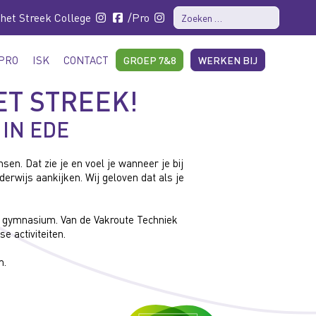
 het Streek College
/Pro
PRO
ISK
CONTACT
GROEP 7&8
WERKEN BIJ
ET STREEK!
IN EDE
en. Dat zie je en voel je wanneer je bij
wijs aankijken. Wij geloven dat als je
en gymnasium. Van de Vakroute Techniek
 activiteiten.
m.