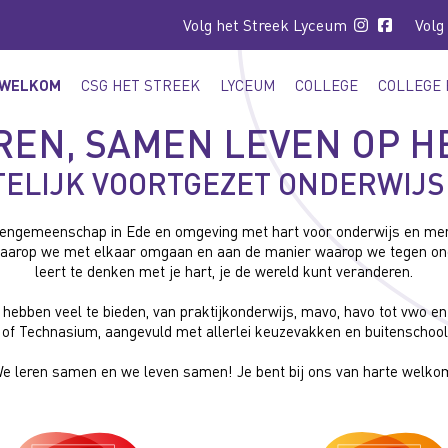
Volg het Streek Lyceum
Volg
WELKOM
CSG HET STREEK
LYCEUM
COLLEGE
COLLEGE 
EN, SAMEN LEVEN OP H
TELIJK VOORTGEZET ONDERWIJS 
holengemeenschap in Ede en omgeving met hart voor onderwijs en mens
aarop we met elkaar omgaan en aan de manier waarop we tegen onder
leert te denken met je hart, je de wereld kunt veranderen.
hebben veel te bieden, van praktijkonderwijs, mavo, havo tot vwo 
 of Technasium, aangevuld met allerlei keuzevakken en buitenschoolse
e leren samen en we leven samen! Je bent bij ons van harte welko