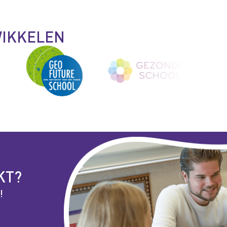
WIKKELEN
KT?
!