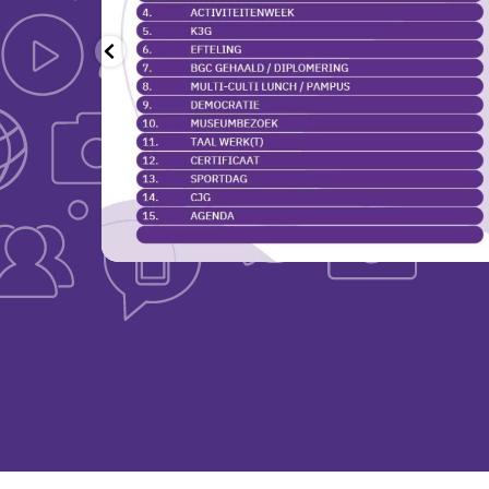
Met daarin belangrijke informatie over het nieuwe
intranet, terugblikken op de activiteitenweken en
natuurlijk de agenda voor na de zomervakantie.
Jul 20
22
0