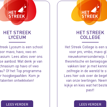
HET STREEK
HET STREEK
LYCEUM
COLLEGE
treek Lyceum is een school
Het Streek College is een 
oor mavo, havo, vwo en
voor pro, vmbo, mavo gl
asium. Lees alles over ons
nieuwkomersonderwijs.
rse aanbod. Wat denk je van
theoretische en beroepsge
chnasium op havo of vwo
vakken leer je met kenni
au? Of het Top programma
zelfregie in de wereld te s
r hoogbegaafden. Kom je
Lees hier ook over de bege
talenten ontwikkelen!
van onze leerlingen. Nee
kijkje en kies wat het beste
past!
LEES VERDER
LEES VERDER