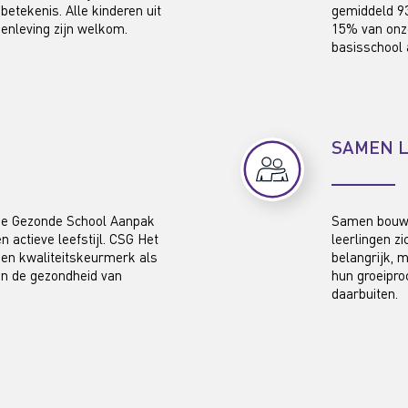
betekenis. Alle kinderen uit
gemiddeld 93
menleving zijn welkom.
15% van onze
basisschool 
SAMEN L
 de Gezonde School Aanpak
Samen bouwe
 actieve leefstijl. CSG Het
leerlingen z
 een kwaliteitskeurmerk als
belangrijk, 
an de gezondheid van
hun groeipro
daarbuiten.