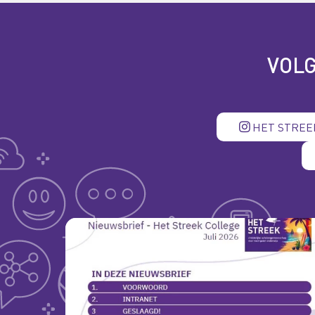
VOLG
HET STREE
hetstreekcollege
Vandaag is de laatste nieuwsbrief van dit schooljaa
gemaild naar alle ouder(s)/verzorger(s) van ISK, PRO
VMBO.