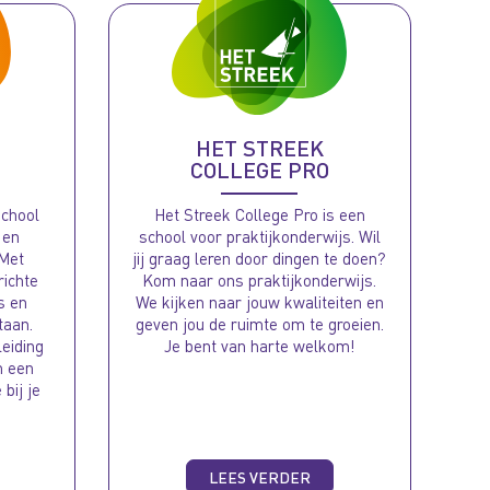
HET STREEK
COLLEGE PRO
school
Het Streek College Pro is een
 en
school voor praktijkonderwijs. Wil
 Met
jij graag leren door dingen te doen?
richte
Kom naar ons praktijkonderwijs.
s en
We kijken naar jouw kwaliteiten en
taan.
geven jou de ruimte om te groeien.
leiding
Je bent van harte welkom!
m een
 bij je
LEES VERDER