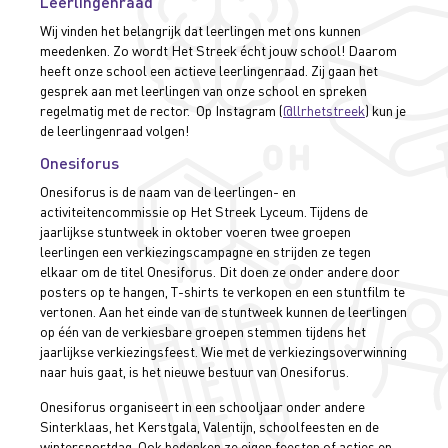
Leerlingenraad
Wij vinden het belangrijk dat leerlingen met ons kunnen
meedenken. Zo wordt Het Streek écht jouw school! Daarom
heeft onze school een actieve leerlingenraad. Zij gaan het
gesprek aan met leerlingen van onze school en spreken
regelmatig met de rector. Op Instagram (
@llrhetstreek
) kun je
de leerlingenraad volgen!
Onesiforus
Onesiforus is de naam van de leerlingen- en
activiteitencommissie op Het Streek Lyceum. Tijdens de
jaarlijkse stuntweek in oktober voeren twee groepen
leerlingen een verkiezingscampagne en strijden ze tegen
elkaar om de titel Onesiforus. Dit doen ze onder andere door
posters op te hangen, T-shirts te verkopen en een stuntfilm te
vertonen. Aan het einde van de stuntweek kunnen de leerlingen
op één van de verkiesbare groepen stemmen tijdens het
jaarlijkse verkiezingsfeest. Wie met de verkiezingsoverwinning
naar huis gaat, is het nieuwe bestuur van Onesiforus.
Onesiforus organiseert in een schooljaar onder andere
Sinterklaas, het Kerstgala, Valentijn, schoolfeesten en de
wintersportdag. Ook bedenken ze eigen feesten of acties en