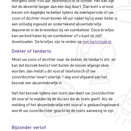
morgens voor 9.00 uur telefonisch in te lichten. Het kan zijn
dat de absentie langer dan een dag duurt. Dan kunt u ervoor
kiezen om dagelijks te bellen tijdens de ziekteperiode óf uw
zoon of dochter moet binnen 48 uur nadat hij/zij weer beter is
een volledig ingevuld en ondertekend absentiebriefje
deponeren in de brievenbus bij verzuimbeheer. Deze briefjes
kan uw kind halen bij verzuimbeheer of u kunt ze zelf
downloaden. De briefjes zijn te vinden op
mijn.hetstreek.nl
.
Dokter of tandarts
Moet uw zoon of dochter naar de dokter, de tandarts etc. en
kan dat bezoek beslist niet buiten de lessen afgesproken
worden, dan meldt u dit vooraf telefonisch óf uw
zoon/dochter levert uiterlijk 1 dag voorafgaand aan het
bezoek een absentiebriefje in.
Valt het bezoek tijdens een toets dan dient uw zoon/dochter
dit vooraf te melden bij de docent die de toets geeft. Als de
melding of het absentiebriefje niet vooraf is gedaan/ingeleverd
wordt uw zoon/dochter geacht bij de toets aanwezig te zijn.
Bijzonder verlof