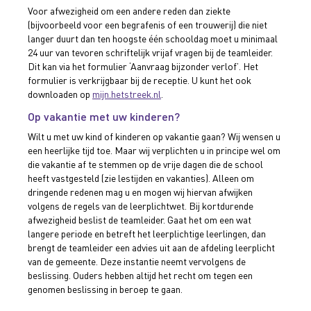
Voor afwezigheid om een andere reden dan ziekte
(bijvoorbeeld voor een begrafenis of een trouwerij) die niet
langer duurt dan ten hoogste één schooldag moet u minimaal
24 uur van tevoren schriftelijk vrijaf vragen bij de teamleider.
Dit kan via het formulier ‘Aanvraag bijzonder verlof’. Het
formulier is verkrijgbaar bij de receptie. U kunt het ook
downloaden op
mijn.hetstreek.nl
.
Op vakantie met uw kinderen?
Wilt u met uw kind of kinderen op vakantie gaan? Wij wensen u
een heerlijke tijd toe. Maar wij verplichten u in principe wel om
die vakantie af te stemmen op de vrije dagen die de school
heeft vastgesteld (zie lestijden en vakanties). Alleen om
dringende redenen mag u en mogen wij hiervan afwijken
volgens de regels van de leerplichtwet. Bij kortdurende
afwezigheid beslist de teamleider. Gaat het om een wat
langere periode en betreft het leerplichtige leerlingen, dan
brengt de teamleider een advies uit aan de afdeling leerplicht
van de gemeente. Deze instantie neemt vervolgens de
beslissing. Ouders hebben altijd het recht om tegen een
genomen beslissing in beroep te gaan.