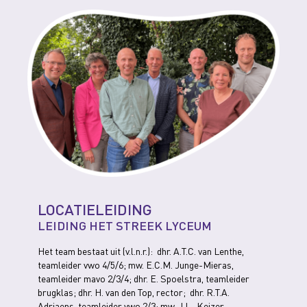
LOCATIELEIDING
LEIDING HET STREEK LYCEUM
Het team bestaat uit (v.l.n.r.): dhr. A.T.C. van Lenthe,
teamleider vwo 4/5/6; mw. E.C.M. Junge-Mieras,
teamleider mavo 2/3/4; dhr. E. Spoelstra, teamleider
brugklas; dhr. H. van den Top, rector; dhr. R.T.A.
Adriaens, teamleider vwo 2/3; mw. J.L. Keizer,