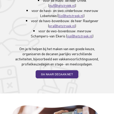
voor de mavo: de heer Uffink
(
nuf@hetstreek.nl
)
voor de havo- en vwo-onderbouw: mevrouw
Lobenstein (
llo@hetstreek.nl
)
voor de havo-bovenbouw: de heer Raatgever
(
pra@hetstreek.nl
)
voor de vwo-bovenbouw: mevrouw
Schampers-van Ekeris (
jsp@hetstreek.nl
)
Om je te helpen bij het maken van een goede keuze,
organiseren de decanen jaarlijks verschillende
activiteiten, bijvoorbeeld een vakkenvoorlichtingsavond,
profielkeuzedagen en stage- en meeloopdagen.
GA NAAR DECAAN.NET