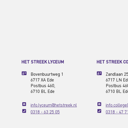
HET STREEK LYCEUM
HET STREEK C
Bovenbuurtweg 1
Zandlaan 2
6717 XA Ede
6717 LN Ed
Postbus 460,
Postbus 46
6710 BL Ede
6710 BL Ed
info.lyceum@hetstreek.nl
info.college
0318 - 63 25 05
0318 - 47 7