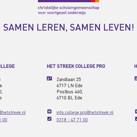
SAMEN LEREN, SAMEN LEVEN!
OLLEGE
HET STREEK COLLEGE PRO
H
5
Zandlaan 25
e
6717 LN Ede
0,
Postbus 460,
e
6710 BL Ede
@hetstreek.nl
info.college.pro@hetstreek.nl
1 00
0318 - 47 71 00