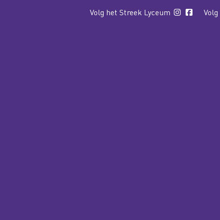
Volg het Streek Lyceum
Volg
WELKOM
CSG HET STREEK
LYCEUM
COLLEGE
COLLEGE 