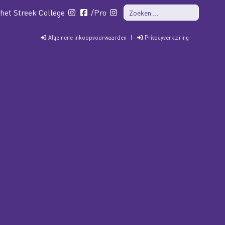
 het Streek College
/Pro
Algemene inkoopvoorwaarden
|
Privacyverklaring
PRO
ISK
CONTACT
GROEP 7&8
WERKEN BIJ