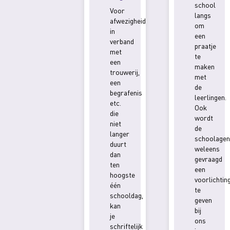
school
Voor
langs
afwezigheid
om
in
een
verband
praatje
met
te
een
maken
trouwerij,
met
een
de
begrafenis
leerlingen.
etc.
Ook
die
wordt
niet
de
langer
schoolagen
duurt
weleens
dan
gevraagd
ten
een
hoogste
voorlichtin
één
te
schooldag,
geven
kan
bij
je
ons
schriftelijk