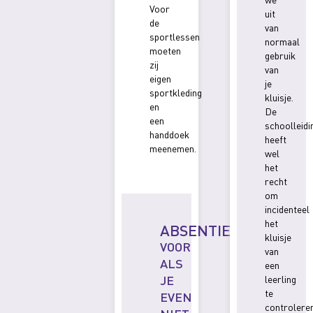
Voor
uit
de
van
sportlessen
normaal
moeten
gebruik
zij
van
eigen
je
sportkleding
kluisje.
en
De
een
schoolleidi
handdoek
heeft
meenemen.
wel
het
recht
om
incidenteel
het
ABSENTIEMELDINGE
kluisje
VOOR
van
ALS
een
JE
leerling
te
EVEN
controleren