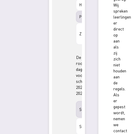
14 en 15
Hemelvaart
Wij
mei 2026
spreken
25 mei
Pinkstermaandag
leerlingen
2026
er
20 juli t/m
direct
28
Zomervakantie
op
augustus
aan
2026
als
zij
De
zich
roostervrije
niet
dagen
houden
voor
aan
schooljaar
de
2025-
regels.
2026.
Als
er
28
gepest
Studiemiddag
oktober
wordt,
2025
nemen
25
we
Studiemiddag
november
contact
2025