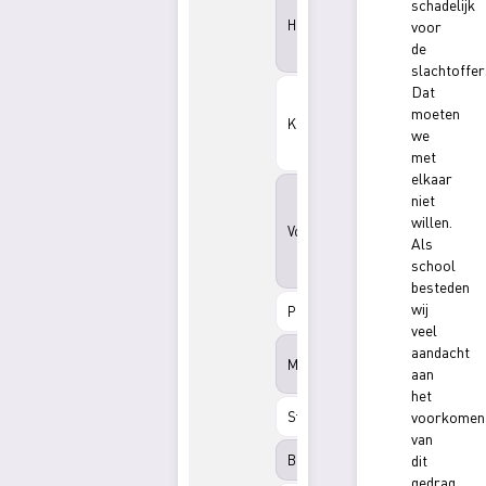
schadelijk
oktober
Herfstvakantie
t/m 24
voor
oktober
de
2025
slachtoffer
22
Dat
december
moeten
Kerstvakantie
2025 t/m
we
2 januari
met
2026
elkaar
16
niet
februari
willen.
t/m
Voorjaarsvakantie
20
Als
februari
school
2026
besteden
6 april
wij
Paasmaandag
2026
veel
20 april
aandacht
Meivakantie
t/m 1 mei
aan
2026
het
4 mei
Studiedag
voorkomen
2026
van
5 mei
Bevrijdingsdag
dit
2026
gedrag.