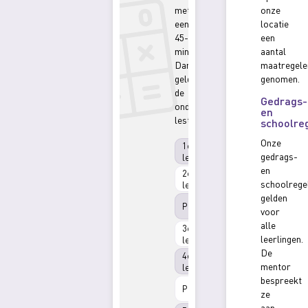
met
onze
een
locatie
45-
een
minutenrooster.
aantal
Dan
maatregele
gelden
genomen.
de
Gedrags-
onderstaande
en
lestijden
schoolre
Onze
1e
08.30-
gedrags-
lesuur
09.15
en
2e
09.15-
schoolrege
lesuur
10.00
gelden
10.00-
Pauze
voor
10.15
alle
3e
10.15-
leerlingen.
lesuur
11.00
De
4e
11.00-
mentor
lesuur
11.45
bespreekt
11.45-
Pauze
ze
12.15
aan