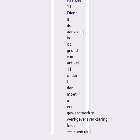
Artikel
11
Dient
u
de
aanvraag
in
op
grond
van
artikel
11
onder
f,
dan
moet
u
een
gewaarmerkte
werkgeversverklaring
(niet
voorgedrukt)
overleggen.