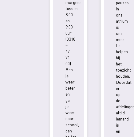
morgens
pauzes
tussen
in
8.00
ons
en
atrium
9.00
is
uur
om
(0318
mee
–
te
47
helpen
71
bij
00).
het
Ben
toezicht
je
houden.
weer
Doordat
beter
er
en
op
ga
de
je
afdelingen
weer
altijd
naar
iemand
school,
is
dan
en
bellen