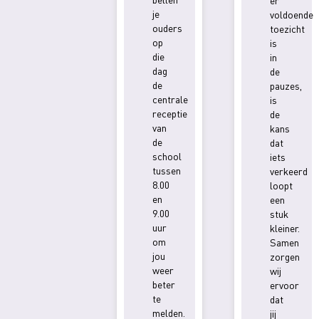
er
je
voldoende
ouders
toezicht
op
is
die
in
dag
de
de
pauzes,
centrale
is
receptie
de
van
kans
de
dat
school
iets
tussen
verkeerd
8.00
loopt
en
een
9.00
stuk
uur
kleiner.
om
Samen
jou
zorgen
weer
wij
beter
ervoor
te
dat
melden.
jij