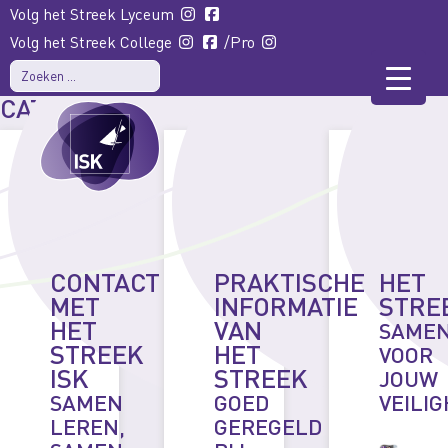
Volg het Streek Lyceum
Volg het Streek College
/Pro
CATEGORIE:
HET STREEK ISK
CONTACT
PRAKTISCHE
HET
MET
INFORMATIE
STRE
HET
VAN
SAME
STREEK
HET
VOOR
ISK
STREEK
JOUW
SAMEN
GOED
VEILIG
LEREN,
GEREGELD