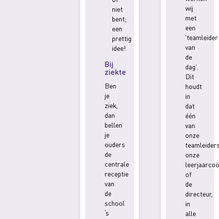
wij
niet
met
bent;
een
een
’teamleider
prettig
van
idee!
de
Bij
dag’.
ziekte
Dit
Ben
houdt
je
in
ziek,
dat
dan
één
bellen
van
je
onze
ouders
teamleiders
de
onze
centrale
leerjaarco
receptie
of
van
de
de
directeur,
school
in
‘s
alle