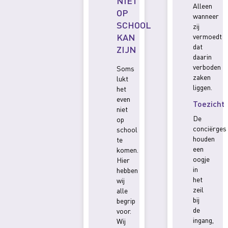
NIET
Alleen
OP
wanneer
SCHOOL
zij
KAN
vermoedt
dat
ZIJN
daarin
verboden
Soms
zaken
lukt
liggen.
het
even
Toezicht
niet
De
op
conciërges
school
houden
te
een
komen.
oogje
Hier
in
hebben
het
wij
zeil
alle
bij
begrip
de
voor.
ingang,
Wij