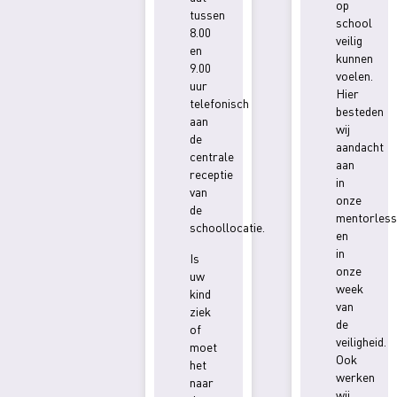
op
tussen
school
8.00
veilig
en
kunnen
9.00
voelen.
uur
Hier
telefonisch
besteden
aan
wij
de
aandacht
centrale
aan
receptie
in
van
onze
de
mentorless
schoollocatie.
en
in
Is
onze
uw
week
kind
van
ziek
de
of
veiligheid.
moet
Ook
het
werken
naar
wij