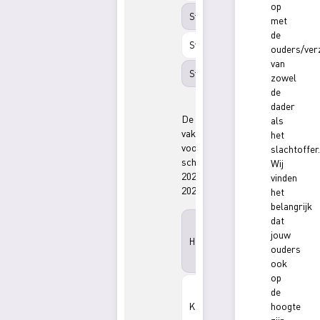
op
2 februari
Studiemiddag
met
2026
de
9 maart
Studiemiddag
ouders/ver
2026
van
4 mei
Studiedag
zowel
2026
de
dader
De
als
vakanties
het
voor
slachtoffer.
schooljaar
Wij
2026-
vinden
2027.
het
belangrijk
19
dat
oktober
jouw
Herfstvakantie
t/m 23
ouders
oktober
ook
2026
op
21
de
december
hoogte
Kerstvakantie
2026 t/m
1 januari