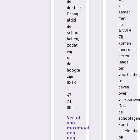
de
veel
dokter?
samen
Graag
met
altijd
de
de
ANWB.
school
Zij
bellen,
komen
zodat
meerdere
wij
keren
op
langs
de
om
hoogte
voorlichtin
zijn:
te
0318
geven
–
over
47
verkeersvei
71
Ook
00!
de
Verlof
schoolagen
van
komt
maximaal
regelmatig
één
op
dag