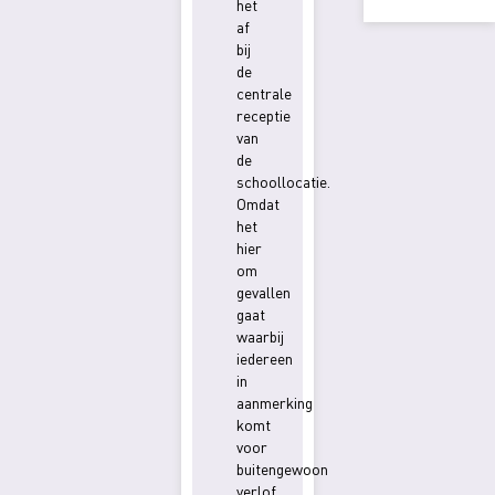
het
af
bij
de
centrale
receptie
van
de
schoollocatie.
Omdat
het
hier
om
gevallen
gaat
waarbij
iedereen
in
aanmerking
komt
voor
buitengewoon
verlof,