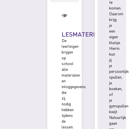
te
komen.
Daarom
krijg
je
een
LESMATERIAAL
eigen
De
kluisje.
leerlingen
Hierin
krijgen
kun
op
jij
school
je
alle
persoonlijk
materialen
spullen,
en
je
inloggegevens
boeken,
die
of
zij
je
nodig
gymspullen
hebben
kwijt.
tijdens
Natuurlijk
de
gaan
lessen.
we