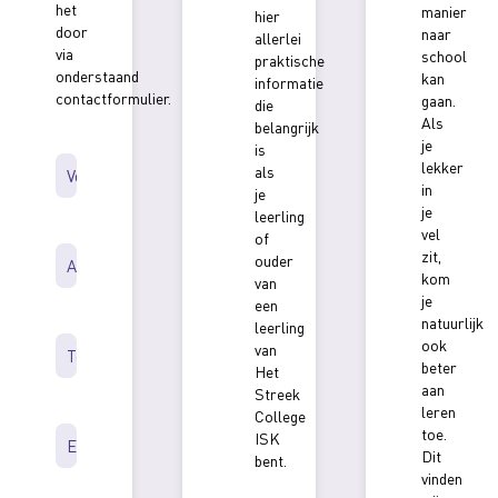
het
manier
hier
door
naar
allerlei
via
school
praktische
onderstaand
kan
informatie
contactformulier.
gaan.
die
Als
belangrijk
Voornaam
je
is
*
lekker
als
in
je
je
leerling
Achternaam
vel
of
*
zit,
ouder
kom
van
je
een
Telefoonnummer
natuurlijk
leerling
*
ook
van
beter
Het
aan
Streek
E-
leren
College
mailadres
toe.
ISK
*
Dit
bent.
vinden
Onderwerp