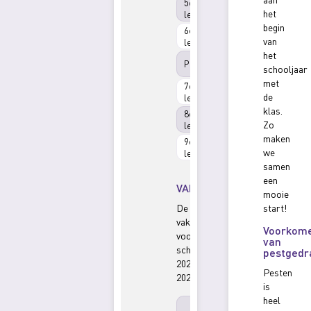
5e
12.15-
het
lesuur
13.00
begin
6e
13.00-
van
lesuur
13.45
het
13.45-
Pauze
schooljaar
14.00
met
7e
14.00-
de
lesuur
14.45
klas.
8e
14.45-
Zo
lesuur
15.30
maken
9e
15.30-
we
lesuur
16.15
samen
een
VAKANTIES
mooie
De
start!
vakanties
Voorkom
voor
van
schooljaar
pestgedr
2025-
Pesten
2026.
is
heel
20