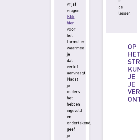
in
vrijaf
de
vragen.
lessen.
Klik
hier
voor
het
formulier
OP
waarmee
HE
je
ST
dat
verlof
KU
aanvraagt.
JE
Nadat
JE
je
VE
ouders
ON
het
hebben
ingevuld
en
ondertekend,
geef
je