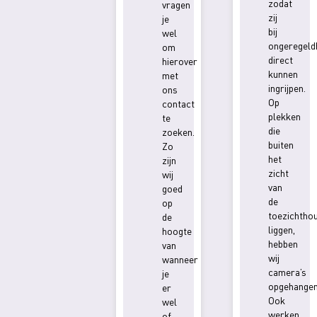
zodat
vragen
zij
je
bij
wel
ongeregeld
om
direct
hierover
kunnen
met
ingrijpen.
ons
Op
contact
plekken
te
die
zoeken.
buiten
Zo
het
zijn
zicht
wij
van
goed
de
op
toezichtho
de
liggen,
hoogte
hebben
van
wij
wanneer
camera’s
je
opgehangen
er
Ook
wel
werken
of