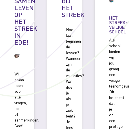
SAMEN
BIJ
LEVEN
HET
OP
STREEK
HET
HET
STREEK:
VEILIGE
STREEK
Hoe
SCHOOL
IN
laat
Als
EDE!
beginnen
school
de
bieden
lessen?
wij
Wanneer
jou
zijn
graag
de
Wij
een
vakanties?
staan
veilige
Wat
open
leeromgevi
doe
voor
Dit
je
alle
betekent
als
vragen,
dat
je
op-
je
ziek
of
op
bent?
aanmerkingen.
een
Je
Geef
prettige
leest