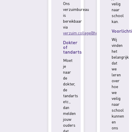
Ons
veilig
verzuimbureau
naar
is
school
bereikbaar
kan.
via
Voorlicht
verzuim.college@hetstreek.nl
.
Wij
Dokter
vinden
of
het
tandarts
belangrijk
Moet
dat
je
we
naar
leren
de
over
dokter,
hoe
de
we
tandarts
veilig
etc.,
naar
dan
school
melden
kunnen
jouw
en
ouders
ons
dat