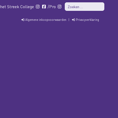
 het Streek College
/Pro
Algemene inkoopvoorwaarden
|
Privacyverklaring
PRO
ISK
CONTACT
GROEP 7&8
WERKEN BIJ