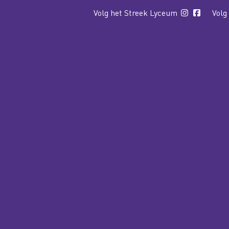
Volg het Streek Lyceum
Volg
WELKOM
CSG HET STREEK
LYCEUM
COLLEGE
COLLEGE 