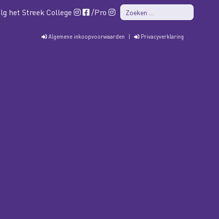
lg het Streek College
/Pro
Algemene inkoopvoorwaarden
|
Privacyverklaring
PRO
ISK
CONTACT
GROEP 7&8
WERKEN BIJ