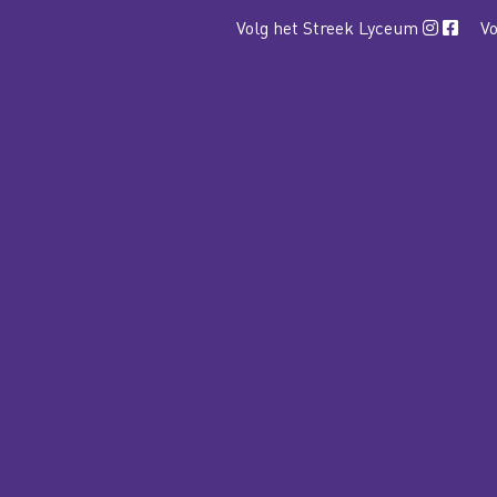
Volg het Streek Lyceum
Vo
WELKOM
CSG HET STREEK
LYCEUM
COLLEGE
COLLEGE 