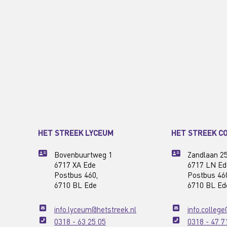
HET STREEK LYCEUM
HET STREEK C
Bovenbuurtweg 1
Zandlaan 2
6717 XA Ede
6717 LN Ed
Postbus 460,
Postbus 46
6710 BL Ede
6710 BL Ed
info.lyceum@hetstreek.nl
info.college
0318 - 63 25 05
0318 - 47 7