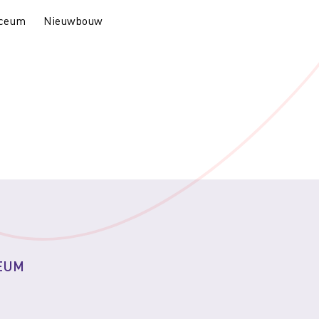
yceum
Nieuwbouw
CEUM