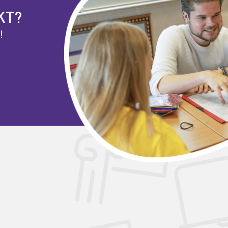
KT?
!