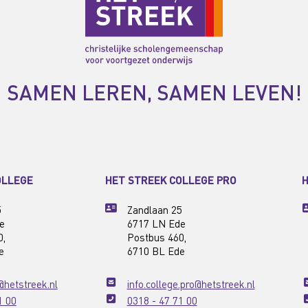
SAMEN LEREN, SAMEN LEVEN!
OLLEGE
HET STREEK COLLEGE PRO
H
5
Zandlaan 25
e
6717 LN Ede
0,
Postbus 460,
e
6710 BL Ede
@hetstreek.nl
info.college.pro@hetstreek.nl
1 00
0318 - 47 71 00