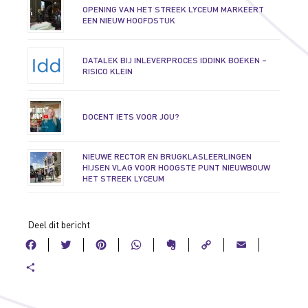
OPENING VAN HET STREEK LYCEUM MARKEERT
EEN NIEUW HOOFDSTUK
DATALEK BIJ INLEVERPROCES IDDINK BOEKEN –
RISICO KLEIN
DOCENT IETS VOOR JOU?
NIEUWE RECTOR EN BRUGKLASLEERLINGEN
HIJSEN VLAG VOOR HOOGSTE PUNT NIEUWBOUW
HET STREEK LYCEUM
Deel dit bericht
Facebook
Twitter
Pinterest
WhatsApp
Evernote
Copy
Ema
Link
Delen