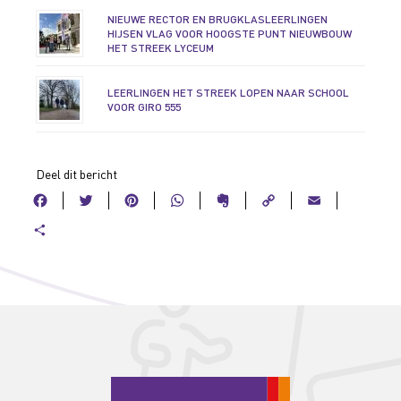
NIEUWE RECTOR EN BRUGKLASLEERLINGEN
HIJSEN VLAG VOOR HOOGSTE PUNT NIEUWBOUW
HET STREEK LYCEUM
LEERLINGEN HET STREEK LOPEN NAAR SCHOOL
VOOR GIRO 555
Deel dit bericht
Facebook
Twitter
Pinterest
WhatsApp
Evernote
Copy
Ema
Link
Delen