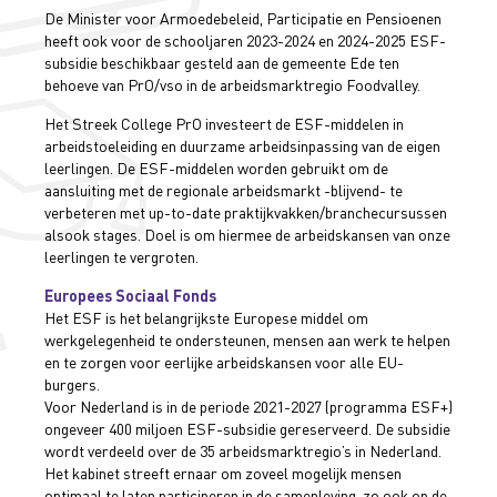
De Minister voor Armoedebeleid, Participatie en Pensioenen
heeft ook voor de schooljaren 2023-2024 en 2024-2025 ESF-
subsidie beschikbaar gesteld aan de gemeente Ede ten
behoeve van PrO/vso in de arbeidsmarktregio Foodvalley.
Het Streek College PrO investeert de ESF-middelen in
arbeidstoeleiding en duurzame arbeidsinpassing van de eigen
leerlingen. De ESF-middelen worden gebruikt om de
aansluiting met de regionale arbeidsmarkt -blijvend- te
verbeteren met up-to-date praktijkvakken/branchecursussen
alsook stages. Doel is om hiermee de arbeidskansen van onze
leerlingen te vergroten.
Europees Sociaal Fonds
Het ESF is het belangrijkste Europese middel om
werkgelegenheid te ondersteunen, mensen aan werk te helpen
en te zorgen voor eerlijke arbeidskansen voor alle EU-
burgers.
Voor Nederland is in de periode 2021-2027 (programma ESF+)
ongeveer 400 miljoen ESF-subsidie gereserveerd. De subsidie
wordt verdeeld over de 35 arbeidsmarktregio’s in Nederland.
Het kabinet streeft ernaar om zoveel mogelijk mensen
optimaal te laten participeren in de samenleving, zo ook op de